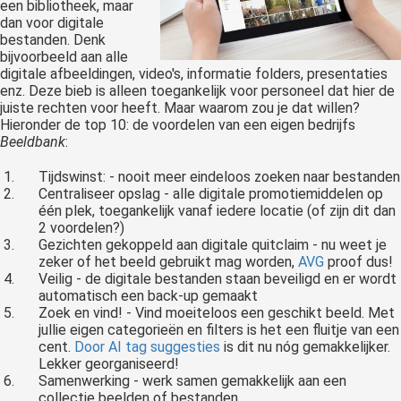
een bibliotheek, maar
dan voor digitale
bestanden. Denk
bijvoorbeeld aan alle
digitale afbeeldingen, video's, informatie folders, presentaties
enz. Deze bieb is alleen toegankelijk voor personeel dat hier de
juiste rechten voor heeft. Maar waarom zou je dat willen?
Hieronder de top 10: de voordelen van een eigen bedrijfs
Beeldbank
:
Tijdswinst: - nooit meer eindeloos zoeken naar bestanden
Centraliseer opslag - alle digitale promotiemiddelen op
één plek, toegankelijk vanaf iedere locatie (of zijn dit dan
2 voordelen?)
Gezichten gekoppeld aan digitale quitclaim - nu weet je
zeker of het beeld gebruikt mag worden,
AVG
proof dus!
Veilig - de digitale bestanden staan beveiligd en er wordt
automatisch een back-up gemaakt
Zoek en vind! - Vind moeiteloos een geschikt beeld. Met
jullie eigen categorieën en filters is het een fluitje van een
cent.
Door AI tag suggesties
is dit nu nóg gemakkelijker.
Lekker georganiseerd!
Samenwerking - werk samen gemakkelijk aan een
collectie beelden of bestanden